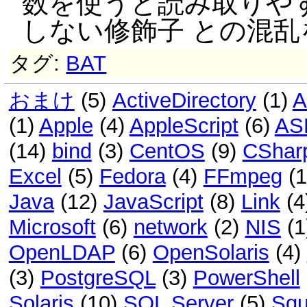
数を使うと読み取りや
しない修飾子 との混
タグ:
BAT
おまけ
(5)
ActiveDirectory
(1)
A
(1)
Apple
(4)
AppleScript
(6)
AS
(14)
bind
(3)
CentOS
(9)
CShar
Excel
(5)
Fedora
(4)
FFmpeg
(
Java
(12)
JavaScript
(8)
Link
(4
Microsoft
(6)
network
(2)
NIS
(1
OpenLDAP
(6)
OpenSolaris
(4)
(3)
PostgreSQL
(3)
PowerShell
Solaris
(10)
SQL Server
(5)
Squ