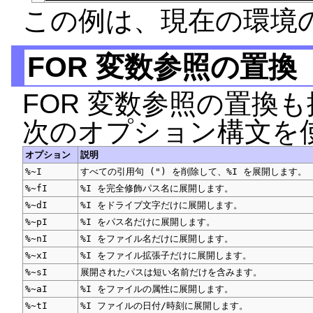
この例は、現在の環境
FOR 変数参照の置換
FOR 変数参照の置換
次のオプション構文を
オプション
説明
%~I
すべての引用句 (") を削除して、%I を展開します。
%~fI
%I を完全修飾パス名に展開します。
%~dI
%I をドライブ文字だけに展開します。
%~pI
%I をパス名だけに展開します。
%~nI
%I をファイル名だけに展開します。
%~xI
%I をファイル拡張子だけに展開します。
%~sI
展開されたパスは短い名前だけを含みます。
%~aI
%I をファイルの属性に展開します。
%~tI
%I ファイルの日付/時刻に展開します。