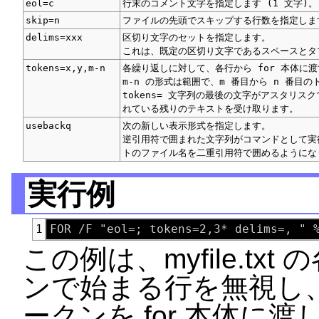
eol=c
行末のコメント文字を指定します (1 文字)。
skip=n
ファイルの先頭でスキップする行数を指定しま
delims=xxx
区切り文字のセットを指定します。
これは、既定の区切り文字であるスペースとタ
tokens=x,y,m-n
各繰り返しに対して、各行から for 本体に
m-n の形式は範囲で、m 番目から n 番目
tokens= 文字列の最後の文字がアスタリ
れている残りのテキストを受け取ります。
usebackq
次の新しい表示形式を指定します。
逆引用符で囲まれた文字列がコマンドとして実
トのファイル名を二重引用符で囲めるようにな
実行例
1
この例は、myfile.t
ンで始まる行を無視し、各
ークンを for 本体に渡