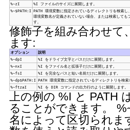
%~zI
%I ファイルのサイズに展開します。
%~$PATH:I
PATH 環境変数に指定されているディレクトリを検索し
環境変数名が定義されていない場合、または検索しても
す。
修飾子を組み合わせて
ます:
オプション
説明
%~dpI
%I をドライブ文字とパスだけに展開します。
%~nxI
%I をファイル名と拡張子だけに展開します。
%~fsI
%I を完全なパスと短い名前だけに展開します。
%~dp$PATH:I
PATH 環境変数に指定されているディレクトリを検
%~ftzaI
%I を DIR コマンドの出力行のように展開します。
上の例の %I と PA
ることができます。 %~
名によって区切られます