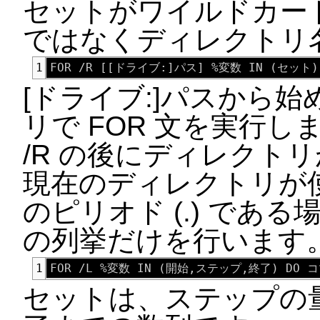
セットがワイルドカー
ではなくディレクトリ
1
[ドライブ:]パスから
リで FOR 文を実行し
/R の後にディレクト
現在のディレクトリが
のピリオド (.) であ
の列挙だけを行います
1
セットは、ステップの