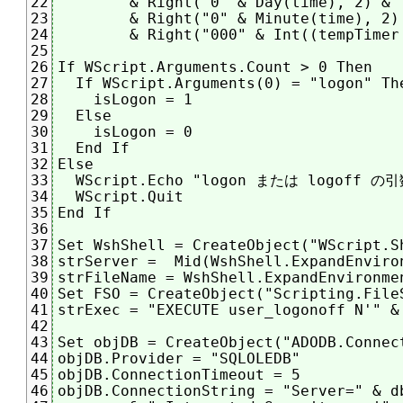
	& Right("0" & Day(time), 2) & " " & Right("0" & Hour(time), 2) & ":" _

22
	& Right("0" & Minute(time), 2) & ":" & Right("0" & Second(time), 2) & "." _

23
	& Right("000" & Int((tempTimer - Int(tempTimer)) * 1000), 3)

24
25
If WScript.Arguments.Count > 0 Then

26
  If WScript.Arguments(0) = "logon" The
27
    isLogon = 1

28
  Else

29
    isLogon = 0

30
  End If

31
Else

32
  WScript.Echo "logon または logof
33
  WScript.Quit

34
End If

35
36
Set WshShell = CreateObject("WScript.Sh
37
strServer =  Mid(WshShell.ExpandEnviro
38
strFileName = WshShell.ExpandEnvironmen
39
Set FSO = CreateObject("Scripting.FileS
40
strExec = "EXECUTE user_logonoff N'" &
41
42
Set objDB = CreateObject("ADODB.Connect
43
objDB.Provider = "SQLOLEDB"

44
objDB.ConnectionTimeout = 5

45
objDB.ConnectionString = "Server=" & d
46