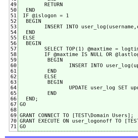
	RETURN

49
  END

50
 IF @islogon = 1

51
  BEGIN

52
	INSERT INTO user_log(username,computer,server,logontime,logonretry) VALUES (@username, @computer, @server, @pctime, @isretry)

53
  END

54
 ELSE

55
  BEGIN

56
	SELECT TOP(1) @maxtime = logtime, @lastlogoff = logofftime FROM user_log WHERE username = @username AND computer = @computer AND logtime > DATEADD(year, -1, SYSDATETIME()) ORDER BY logtime DESC

57
	IF @maxtime IS NULL OR @lastlogoff IS NOT NULL

58
	 BEGIN

59
		INSERT INTO user_log(updatetime,username,computer,server,logofftime,logoffretry) VALUES (@update, @username, @computer, @server, @pctime, @isretry)

60
	 END

61
	ELSE

62
	 BEGIN

63
		UPDATE user_log SET updatetime = @update, logofftime = @pctime, logoffretry = @isretry WHERE logtime = @maxtime AND username = @username AND computer = @computer

64
	 END

65
  END;

66
GO

67
68
GRANT CONNECT TO [TEST\Domain Users];

69
GRANT EXECUTE ON user_logonoff TO [TEST
70
71