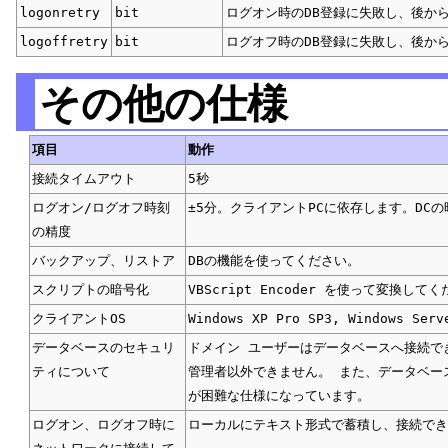
logonretry
bit
ログオン時のDB登録に失敗し、後から
logoffretry
bit
ログオフ時のDB登録に失敗し、後から
その他の仕様
項目
動作
接続タイムアウト
5秒
ログオン/ログオフ時刻
±5分。クライアントPCに依存します。DCの
の精度
バックアップ、リストア
DBの機能を使ってください。
スクリプトの暗号化
VBScript Encoder を使って変換して
クライアントOS
Windows XP Pro SP3, Windows
データベースのセキュリ
ドメイン ユーザーはデータベースへ接続でき、
ティについて
管理者以外できません。 また、データベー
が困難な仕様になっています。
ログオン、ログオフ時に
ローカルにテキスト形式で蓄積し、接続で