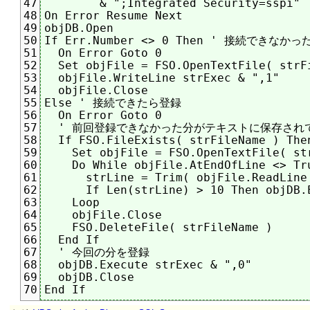
	& ";Integrated Security=sspi"

47
On Error Resume Next

48
objDB.Open

49
If Err.Number <> 0 Then ' 接続できな
50
  On Error Goto 0

51
  Set objFile = FSO.OpenTextFile( strFi
52
  objFile.WriteLine strExec & ",1"

53
  objFile.Close

54
Else ' 接続できたら登録

55
  On Error Goto 0

56
  ' 前回登録できなかった分がテキストに保存され
57
  If FSO.FileExists( strFileName ) Then
58
    Set objFile = FSO.OpenTextFile( str
59
    Do While objFile.AtEndOfLine <> Tru
60
      strLine = Trim( objFile.ReadLine 
61
      If Len(strLine) > 10 Then objDB.E
62
    Loop

63
    objFile.Close

64
    FSO.DeleteFile( strFileName )

65
  End If

66
  ' 今回の分を登録

67
  objDB.Execute strExec & ",0"

68
  objDB.Close

69
70