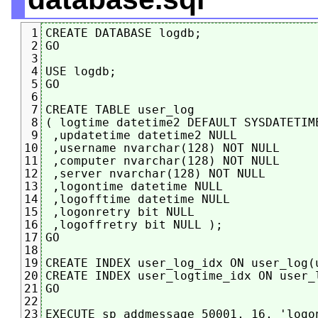
CREATE DATABASE logdb;

1
GO

2
3
USE logdb;

4
GO

5
6
CREATE TABLE user_log

7
( logtime datetime2 DEFAULT SYSDATETIME
8
 ,updatetime datetime2 NULL

9
 ,username nvarchar(128) NOT NULL

10
 ,computer nvarchar(128) NOT NULL

11
 ,server nvarchar(128) NOT NULL

12
 ,logontime datetime NULL

13
 ,logofftime datetime NULL

14
 ,logonretry bit NULL

15
 ,logoffretry bit NULL );

16
GO

17
18
CREATE INDEX user_log_idx ON user_log(u
19
CREATE INDEX user_logtime_idx ON user_l
20
GO

21
22
EXECUTE sp_addmessage 50001, 16, 'logo
23