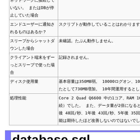
ネットワークに接続して
いない。 またはDBが停
止していた場合
エンドユーザーに通知さ
スクリプトが動作していることはわかりま
れるものはあるか？
スリープからシャットダ
未確認。たぶん動作しません。
ウンした場合
クライアント端末をずー
記録されません。
っとスリープで使った場
合
ディスク使用量
基本容量は350MB弱。 10000ログオン、
たとして730MB増加。 10年間運用すると
処理性能
Core 2 Quad Q6600 中の1コア、
続）でした。 また、データ量が2倍になると
後 48回/秒、1年後 43回/秒、5年後 
能は期待したほど改善しないのではないで
database.sql