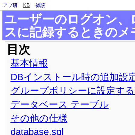
アプ研
KB
雑談
ユーザーのログオン、
スに記録するときのメ
目次
基本情報
DBインストール時の追加設
グループポリシーに設定する
データベース テーブル
その他の仕様
database.sql