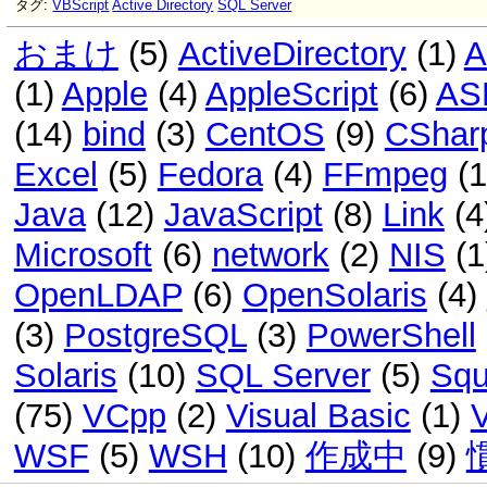
タグ:
VBScript
Active Directory
SQL Server
おまけ
(5)
ActiveDirectory
(1)
A
(1)
Apple
(4)
AppleScript
(6)
AS
(14)
bind
(3)
CentOS
(9)
CShar
Excel
(5)
Fedora
(4)
FFmpeg
(
Java
(12)
JavaScript
(8)
Link
(4
Microsoft
(6)
network
(2)
NIS
(1
OpenLDAP
(6)
OpenSolaris
(4)
(3)
PostgreSQL
(3)
PowerShell
Solaris
(10)
SQL Server
(5)
Squ
(75)
VCpp
(2)
Visual Basic
(1)
WSF
(5)
WSH
(10)
作成中
(9)