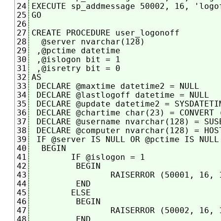
EXECUTE sp_addmessage 50002, 16, 'logo
24
GO

25
26
CREATE PROCEDURE user_logonoff

27
  @server nvarchar(128)

28
 ,@pctime datetime

29
 ,@islogon bit = 1

30
 ,@isretry bit = 0

31
AS

32
 DECLARE @maxtime datetime2 = NULL

33
 DECLARE @lastlogoff datetime = NULL

34
 DECLARE @update datetime2 = SYSDATETIM
35
 DECLARE @chartime char(23) = CONVERT (
36
 DECLARE @username nvarchar(128) = SUSE
37
 DECLARE @computer nvarchar(128) = HOST
38
 IF @server IS NULL OR @pctime IS NULL

39
  BEGIN

40
	IF @islogon = 1

41
	 BEGIN

42
		RAISERROR (50001, 16, 1, @username, @computer, @server, @chartime)

43
	 END

44
	ELSE

45
	 BEGIN

46
		RAISERROR (50002, 16, 1, @username, @computer, @server, @chartime)

47
	 END

48