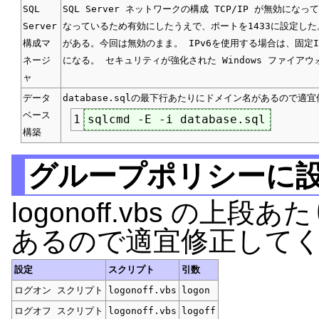
SQL
SQL Server ネットワークの構成 TCP/IP が無効
Server
なっているため有効にしたうえで、ポートを1433に設定した。 
構成マ
がある。今回は無効のまま。 IPv6を使用する場合は、固定IP
ネージ
になる。 セキュリティが強化された Windows ファイアウ
ャ
データ
database.sqlの最下行あたりにドメイン名があるので適
ベース
1
構築
グループポリシーに
logonoff.vbs の上段
あるので適宜修正して
設定
スクリプト
引数
ログオン スクリプト
logonoff.vbs
logon
ログオフ スクリプト
logonoff.vbs
logoff