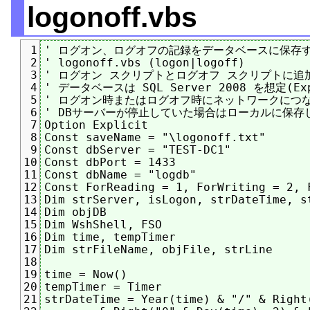
logonoff.vbs
' ログオン、ログオフの記録をデータベースに保存す
1
' logonoff.vbs (logon|logoff)

2
' ログオン スクリプトとログオフ スクリプトに追
3
' データベースは SQL Server 2008 を想定(Ex
4
' ログオン時またはログオフ時にネットワークにつな
5
' DBサーバーが停止していた場合はローカルに保存
6
Option Explicit

7
Const saveName = "\logonoff.txt"

8
Const dbServer = "TEST-DC1"

9
Const dbPort = 1433

10
Const dbName = "logdb"

11
Const ForReading = 1, ForWriting = 2, F
12
Dim strServer, isLogon, strDateTime, st
13
Dim objDB

14
Dim WshShell, FSO

15
Dim time, tempTimer

16
Dim strFileName, objFile, strLine

17
18
time = Now()

19
tempTimer = Timer

20
strDateTime = Year(time) & "/" & Right(
21