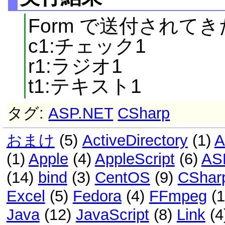
Form で送付されて
c1:チェック1
r1:ラジオ1
t1:テキスト1
タグ:
ASP.NET
CSharp
おまけ
(5)
ActiveDirectory
(1)
A
(1)
Apple
(4)
AppleScript
(6)
AS
(14)
bind
(3)
CentOS
(9)
CShar
Excel
(5)
Fedora
(4)
FFmpeg
(
Java
(12)
JavaScript
(8)
Link
(4