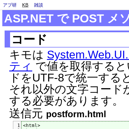
アプ研
KB
雑談
ASP.NET で POST
コード
キモは
System.Web.UI
ティ
で値を取得すると
ドをUTF-8で統一す
それ以外の文字コードか
する必要があります。
送信元
postform.html
<html>

1