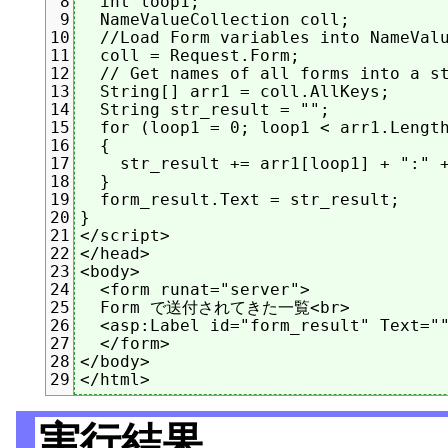
  int loop1;

8
  NameValueCollection coll;

9
  //Load Form variables into NameValu
10
  coll = Request.Form;

11
  // Get names of all forms into a st
12
  String[] arr1 = coll.AllKeys;

13
  String str_result = "";

14
  for (loop1 = 0; loop1 < arr1.Length
15
  {

16
    str_result += arr1[loop1] + ":" +
17
  }

18
  form_result.Text = str_result;

19
}

20
</script>

21
</head>

22
<body>

23
  <form runat="server">

24
  Form で送付されてきた一覧<br>

25
  <asp:Label id="form_result" Text=""
26
  </form>

27
</body>

28
29
実行結果