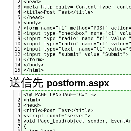
<head>

2
<meta http-equiv="Content-Type" conte
3
<title>Post Test</title>

4
</head>

5
<body>

6
<form name="f1" method="POST" action=
7
<input type="checkbox" name="c1" v
8
<input type="radio" name="r1" value
9
<input type="radio" name="r1" value
10
<input type="text" name="t1" value=
11
<input type="submit" value="Submit">

12
</form>

13
</body>

14
15
送信先
postform.aspx
<%@ PAGE LANGUAGE="C#" %>

1
<html>

2
<head>

3
<title>Post Test</title>

4
<script runat="server">

5
void Page_Load(object sender, EventAr
6
{

7