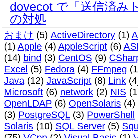
dovecot で「送信
の対処
おまけ
(5)
ActiveDirectory
(1)
A
(1)
Apple
(4)
AppleScript
(6)
AS
(14)
bind
(3)
CentOS
(9)
CShar
Excel
(5)
Fedora
(4)
FFmpeg
(
Java
(12)
JavaScript
(8)
Link
(4
Microsoft
(6)
network
(2)
NIS
(1
OpenLDAP
(6)
OpenSolaris
(4)
(3)
PostgreSQL
(3)
PowerShell
Solaris
(10)
SQL Server
(5)
Squ
(75)
VCpp
(2)
Visual Basic
(1)