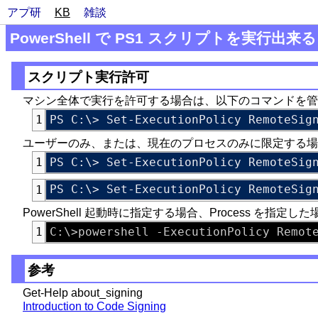
アプ研
KB
雑談
PowerShell で PS1 スクリプトを実行出
スクリプト実行許可
マシン全体で実行を許可する場合は、以下のコマンドを管
1
ユーザーのみ、または、現在のプロセスのみに限定する場
1
1
PowerShell 起動時に指定する場合、Process を指定
1
参考
Get-Help about_signing
Introduction to Code Signing