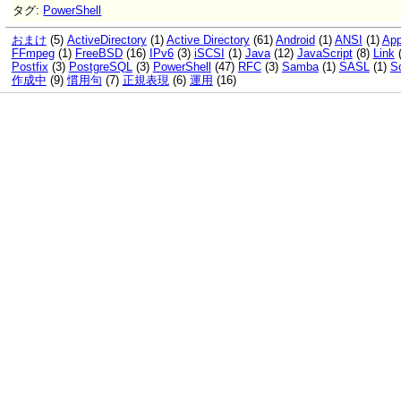
タグ:
PowerShell
おまけ
(5)
ActiveDirectory
(1)
Active Directory
(61)
Android
(1)
ANSI
(1)
App
FFmpeg
(1)
FreeBSD
(16)
IPv6
(3)
iSCSI
(1)
Java
(12)
JavaScript
(8)
Link
Postfix
(3)
PostgreSQL
(3)
PowerShell
(47)
RFC
(3)
Samba
(1)
SASL
(1)
So
作成中
(9)
慣用句
(7)
正規表現
(6)
運用
(16)