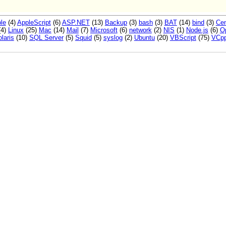
le
(4)
AppleScript
(6)
ASP.NET
(13)
Backup
(3)
bash
(3)
BAT
(14)
bind
(3)
Ce
(4)
Linux
(25)
Mac
(14)
Mail
(7)
Microsoft
(6)
network
(2)
NIS
(1)
Node.js
(6)
O
laris
(10)
SQL Server
(5)
Squid
(5)
syslog
(2)
Ubuntu
(20)
VBScript
(75)
VCp