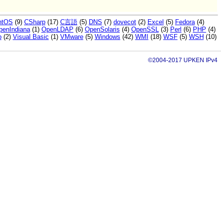
ntOS
(9)
CSharp
(17)
C言語
(5)
DNS
(7)
dovecot
(2)
Excel
(5)
Fedora
(4)
penIndiana
(1)
OpenLDAP
(6)
OpenSolaris
(4)
OpenSSL
(3)
Perl
(6)
PHP
(4)
p
(2)
Visual Basic
(1)
VMware
(5)
Windows
(42)
WMI
(18)
WSF
(5)
WSH
(10)
©2004-2017 UPKEN IPv4