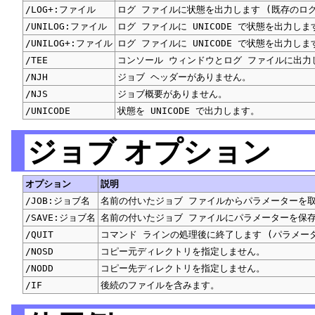
/LOG+:ファイル
ログ ファイルに状態を出力します (既存のロ
/UNILOG:ファイル
ログ ファイルに UNICODE で状態を出力し
/UNILOG+:ファイル
ログ ファイルに UNICODE で状態を出力し
/TEE
コンソール ウィンドウとログ ファイルに出力
/NJH
ジョブ ヘッダーがありません。
/NJS
ジョブ概要がありません。
/UNICODE
状態を UNICODE で出力します。
ジョブ オプション
オプション
説明
/JOB:ジョブ名
名前の付いたジョブ ファイルからパラメーターを
/SAVE:ジョブ名
名前の付いたジョブ ファイルにパラメーターを保
/QUIT
コマンド ラインの処理後に終了します (パラメー
/NOSD
コピー元ディレクトリを指定しません。
/NODD
コピー先ディレクトリを指定しません。
/IF
後続のファイルを含みます。