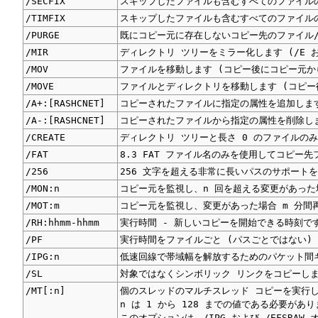
/SECFIX
スキップしたファイルも含むすべてのファイル
/TIMFIX
スキップしたファイルも含むすべてのファイル
/PURGE
既にコピー元に存在しないコピー先のファイル
/MIR
ディレクトリ ツリーをミラー化します (/E およ
/MOV
ファイルを移動します (コピー後にコピー元か
/MOVE
ファイルとディレクトリを移動します (コピー
/A+:[RASHCNET]
コピーされたファイルに指定の属性を追加しま
/A-:[RASHCNET]
コピーされたファイルから指定の属性を削除し
/CREATE
ディレクトリ ツリーと長さ 0 のファイルの
/FAT
8.3 FAT ファイル名のみを使用してコピー
/256
256 文字を超える非常に長いパスのサポート
/MON:n
コピー元を監視し、n 回を超える変更があった
/MOT:m
コピー元を監視し、変更があった場合 m 分間
/RH:hhmm-hhmm
実行時間 - 新しいコピーを開始できる時刻で
/PF
実行時間をファイルごと (パスごとではない)
/IPG:n
低速回線で帯域幅を解放するためのパケット間ギ
/SL
対象ではなくシンボリック リンクをコピーし
/MT[:n]
個のスレッドのマルチスレッド コピーを実行しま
n は 1 から 128 までの値である必要があ
このオプションは、/IPG および /EFSRA