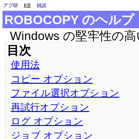
アプ研
KB
雑談
ROBOCOPY のヘルプ
Windows の堅牢性
目次
使用法
コピー オプション
ファイル選択オプション
再試行オプション
ログ オプション
ジョブ オプション