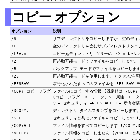
コピー オプション
オプション
説明
/S
サブディレクトリをコピーしますが、空のディ
/E
空のディレクトリを含むサブディレクトリをコ
/LEV:n
コピー元ディレクトリ ツリーの上位 n レベ
/Z
再起動可能モードでファイルをコピーします。
/B
バックアップ モードでファイルをコピーしま
/ZB
再起動可能モードを使用します。アクセスが拒
/EFSRAW
暗号化されたすべてのファイルを EFS RAW
/COPY:コピーフラグ
ファイルにコピーする情報 (既定値は /COPY:
(コピーフラグ: D= データ、A= 属性、T= 
(S= セキュリティ =NTFS ACL、O= 所有者
/DCOPY:T
ディレクトリ タイムスタンプをコピーします
/SEC
セキュリティと共にファイルをコピーします (/CO
/COPYALL
ファイル情報をすべてコピーします (/COPY:D
/NOCOPY
ファイル情報をコピーしません (/PURGE と