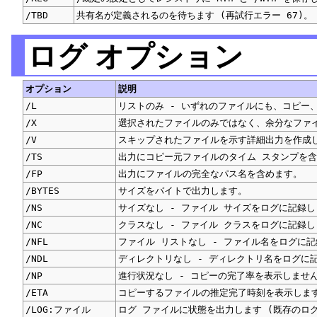
/TBD
共有名が定義されるのを待ちます (再試行エラー 67)。
ログ オプション
オプション
説明
/L
リストのみ - いずれのファイルにも、コピー
/X
選択されたファイルのみではなく、余分なファ
/V
スキップされたファイルを示す詳細出力を作成
/TS
出力にコピー元ファイルのタイム スタンプを
/FP
出力にファイルの完全なパス名を含めます。
/BYTES
サイズをバイトで出力します。
/NS
サイズなし - ファイル サイズをログに記録
/NC
クラスなし - ファイル クラスをログに記録
/NFL
ファイル リストなし - ファイル名をログに
/NDL
ディレクトリなし - ディレクトリ名をログに
/NP
進行状況なし - コピーの完了率を表示しませ
/ETA
コピーするファイルの推定完了時刻を表示しま
/LOG:ファイル
ログ ファイルに状態を出力します (既存のロ