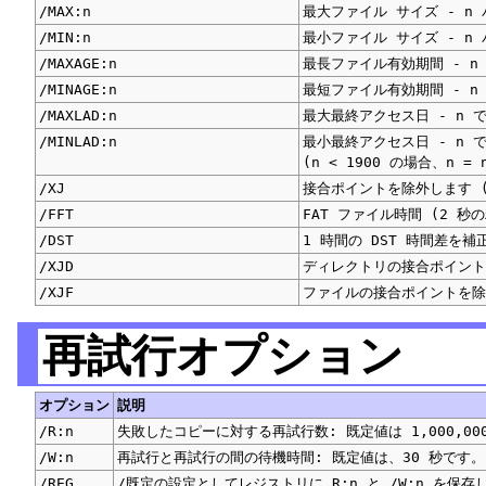
/MAX:n
最大ファイル サイズ - 
/MIN:n
最小ファイル サイズ - 
/MAXAGE:n
最長ファイル有効期間 - 
/MINAGE:n
最短ファイル有効期間 - 
/MAXLAD:n
最大最終アクセス日 - n
/MINLAD:n
最小最終アクセス日 - n
(n < 1900 の場合、n 
/XJ
接合ポイントを除外します 
/FFT
FAT ファイル時間 (2 秒
/DST
1 時間の DST 時間差を補
/XJD
ディレクトリの接合ポイント
/XJF
ファイルの接合ポイントを除
再試行オプション
オプション
説明
/R:n
失敗したコピーに対する再試行数: 既定値は 1,000,00
/W:n
再試行と再試行の間の待機時間: 既定値は、30 秒です。
/REG
/既定の設定としてレジストリに R:n と /W:n を保存