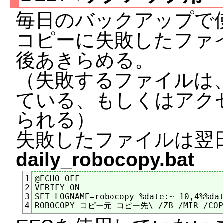
毎日のバックアップで
コピーに失敗したファ
後あきらめる。
（失敗するファイルは
ている、もしくはアク
られる）
失敗したファイルは翌
daily_robocopy.bat
@ECHO OFF

1
VERIFY ON

2
SET LOGNAME=robocopy_%date:~-10,4%%dat
3
4