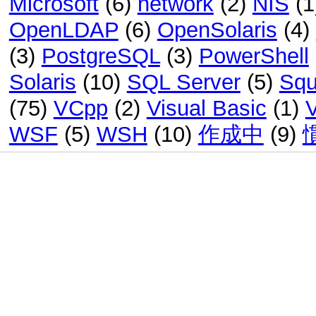
Microsoft
(6)
network
(2)
NIS
(1
OpenLDAP
(6)
OpenSolaris
(4)
(3)
PostgreSQL
(3)
PowerShell
Solaris
(10)
SQL Server
(5)
Squ
(75)
VCpp
(2)
Visual Basic
(1)
WSF
(5)
WSH
(10)
作成中
(9)