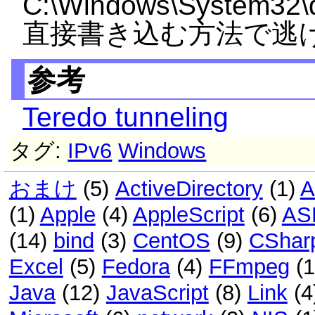
C:\Windows\System32
直接書き込む方法で逃
参考
Teredo tunneling
タグ:
IPv6
Windows
おまけ
(5)
ActiveDirectory
(1)
A
(1)
Apple
(4)
AppleScript
(6)
AS
(14)
bind
(3)
CentOS
(9)
CShar
Excel
(5)
Fedora
(4)
FFmpeg
(
Java
(12)
JavaScript
(8)
Link
(4