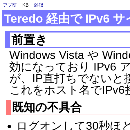
アプ研
KB
雑談
Teredo 経由で IPv
前置き
Windows Vista や Wi
効になっており IPv6
が、IP直打ちでないと
これをホスト名でIPv
既知の不具合
ログオンして30秒ほど置