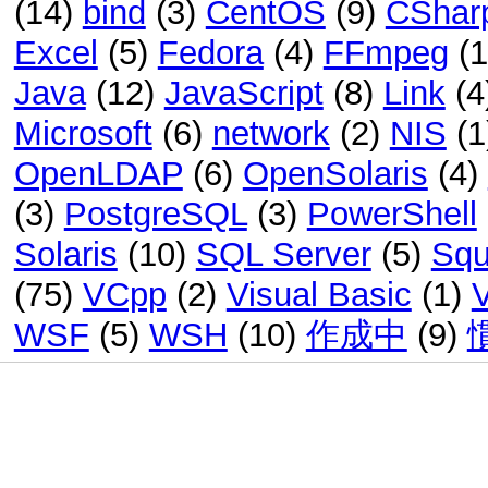
(14)
bind
(3)
CentOS
(9)
CShar
Excel
(5)
Fedora
(4)
FFmpeg
(
Java
(12)
JavaScript
(8)
Link
(4
Microsoft
(6)
network
(2)
NIS
(1
OpenLDAP
(6)
OpenSolaris
(4)
(3)
PostgreSQL
(3)
PowerShell
Solaris
(10)
SQL Server
(5)
Squ
(75)
VCpp
(2)
Visual Basic
(1)
WSF
(5)
WSH
(10)
作成中
(9)