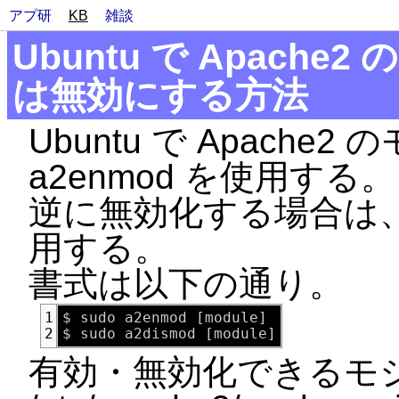
アプ研
KB
雑談
Ubuntu で Apach
は無効にする方法
Ubuntu で Apach
a2enmod を使用する。
逆に無効化する場合は、同
用する。
書式は以下の通り。
$ sudo a2enmod [module]

1
2
有効・無効化できるモ