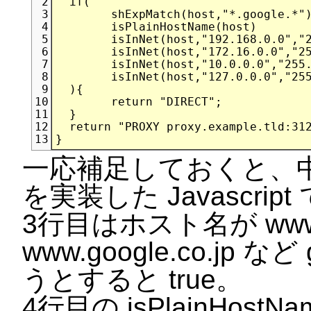
  if(

2
	shExpMatch(host,"*.google.*")             ||

3
	isPlainHostName(host)                     ||

4
	isInNet(host,"192.168.0.0","255.255.0.0") ||

5
	isInNet(host,"172.16.0.0","255.240.0.0")  ||

6
	isInNet(host,"10.0.0.0","255.0.0.0")      ||

7
	isInNet(host,"127.0.0.0","255.0.0.0")

8
  ){

9
	return "DIRECT";

10
  }

11
  return "PROXY proxy.example.tld:312
12
13
一応補足しておくと、中身は 
を実装した Javascript
3行目はホスト名が www.g
www.google.co.jp
うとすると true。
4行目の isPlainHostNam