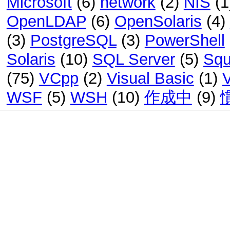
Microsoft
(6)
network
(2)
NIS
(1
OpenLDAP
(6)
OpenSolaris
(4)
(3)
PostgreSQL
(3)
PowerShell
Solaris
(10)
SQL Server
(5)
Squ
(75)
VCpp
(2)
Visual Basic
(1)
WSF
(5)
WSH
(10)
作成中
(9)